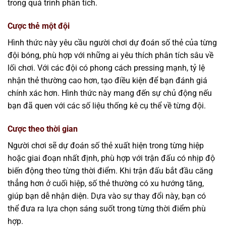
trong quá trình phân tích.
Cược thẻ một đội
Hình thức này yêu cầu người chơi dự đoán số thẻ của từng
đội bóng, phù hợp với những ai yêu thích phân tích sâu về
lối chơi. Với các đội có phong cách pressing mạnh, tỷ lệ
nhận thẻ thường cao hơn, tạo điều kiện để bạn đánh giá
chính xác hơn. Hình thức này mang đến sự chủ động nếu
bạn đã quen với các số liệu thống kê cụ thể về từng đội.
Cược theo thời gian
Người chơi sẽ dự đoán số thẻ xuất hiện trong từng hiệp
hoặc giai đoạn nhất định, phù hợp với trận đấu có nhịp độ
biến động theo từng thời điểm. Khi trận đấu bắt đầu căng
thẳng hơn ở cuối hiệp, số thẻ thường có xu hướng tăng,
giúp bạn dễ nhận diện. Dựa vào sự thay đổi này, bạn có
thể đưa ra lựa chọn sáng suốt trong từng thời điểm phù
hợp.