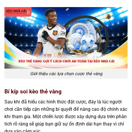
Giới thiệu các lựa chọn cược thẻ vàng
Bí kíp soi kèo thẻ vàng
Sau khi đã hiểu các hình thức đặt cược, đây là lúc người
chơi cần tiếp cận những bí quyết để nâng cao độ chính xác
khi tham gia. Một chiến lược được xây dựng dựa trên phân
tích rõ ràng sẽ giúp bạn giữ sự ổn định dài hạn thay vì chỉ
dựa vào cảm xúc.