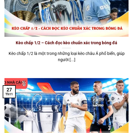
Kèo chấp 1/2 – Cách đọc kèo chuẩn xác trong bóng đá
Kèo chấp 1/2 là một trong những loại kèo châu Á phổ biến, giúp
người [...]
27
Th11