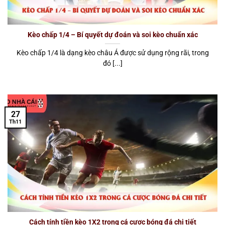
Kèo chấp 1/4 – Bí quyết dự đoán và soi kèo chuẩn xác
Kèo chấp 1/4 là dạng kèo châu Á được sử dụng rộng rãi, trong
đó [...]
27
Th11
Cách tính tiền kèo 1X2 trong cá cược bóng đá chi tiết