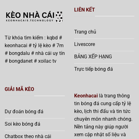
Chơi
nhà
An
cái
LIÊN KẾT
Toàn
Tại
Kèo
Nhà
Trang chủ
Cái
Từ khóa tìm kiếm : kqbd #
Livescore
keonhacai # tỷ lệ kèo # 7m
# bongdalu # nhà cái uy tín
BẢNG XẾP HẠNG
# bongdanet # xoilac tv
Trực tiếp bóng đá
GIẢI MÃ KÈO
Keonhacai
là trang thông
tin bóng đá cung cấp tỷ lệ
kèo, lịch thi đấu và tin tức
Dự đoán bóng đá
chuyên môn nhanh chóng.
Soi kèo bóng đá
Nền tảng này giúp người
xem cập nhật số liệu và
Chatbox theo nhà cái