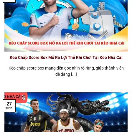
Kèo Chấp Score Box Mở Ra Lợi Thế Khi Chơi Tại Kèo Nhà Cái
Kèo chấp score box mang đến góc nhìn rõ ràng, giúp thành viên
dễ dàng [...]
27
Th11