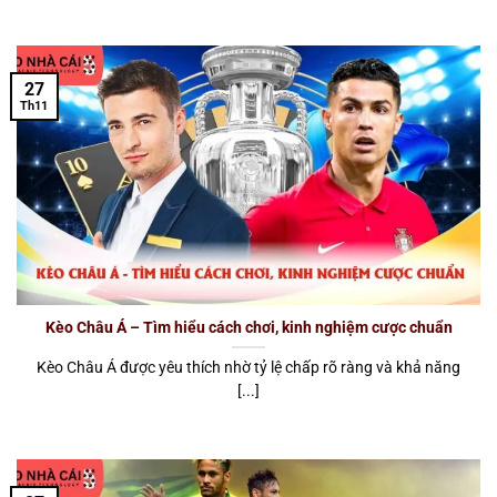
27
Th11
Kèo Châu Á – Tìm hiểu cách chơi, kinh nghiệm cược chuẩn
Kèo Châu Á được yêu thích nhờ tỷ lệ chấp rõ ràng và khả năng
[...]