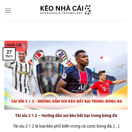
Bỏ
qua
nội
dung
27
Th11
Tài xỉu 2 1 2 – Hướng dẫn soi kèo bất bại trong bóng đá
Tài xỉu 2 1 2 là loại kèo phổ biến trong cá cược bóng đá, [...]