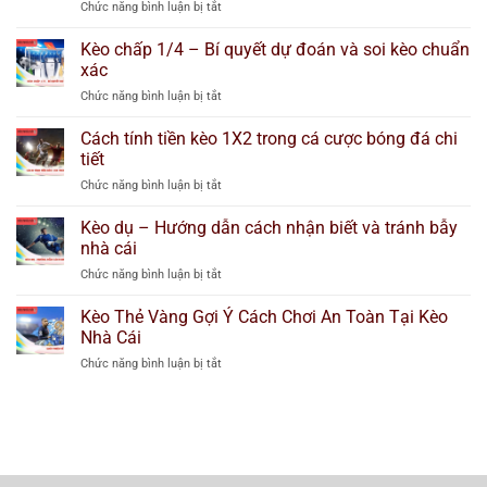
Chức năng bình luận bị tắt
ở
Hướng
nghiệm
đá
Kèo
dẫn
cược
chấp
Kèo chấp 1/4 – Bí quyết dự đoán và soi kèo chuẩn
bắt
chuẩn
1/2
kèo
xác
–
chuẩn
Chức năng bình luận bị tắt
ở
Cách
xác
Kèo
đọc
ngay
chấp
Cách tính tiền kèo 1X2 trong cá cược bóng đá chi
kèo
hôm
1/4
chuẩn
tiết
nay
–
xác
Chức năng bình luận bị tắt
ở
Bí
trong
Cách
quyết
bóng
tính
Kèo dụ – Hướng dẫn cách nhận biết và tránh bẫy
dự
đá
tiền
đoán
nhà cái
kèo
và
Chức năng bình luận bị tắt
ở
1X2
soi
Kèo
trong
kèo
dụ
Kèo Thẻ Vàng Gợi Ý Cách Chơi An Toàn Tại Kèo
cá
chuẩn
–
cược
Nhà Cái
xác
Hướng
bóng
Chức năng bình luận bị tắt
ở
dẫn
đá
Kèo
cách
chi
Thẻ
nhận
tiết
Vàng
biết
Gợi
và
Ý
tránh
Cách
bẫy