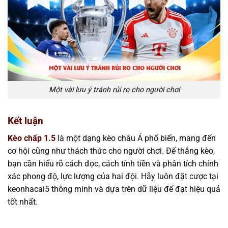
Một vài lưu ý tránh rủi ro cho người chơi
Kết luận
Kèo chấp 1.5
là một dạng kèo châu Á phổ biến, mang đến
cơ hội cũng như thách thức cho người chơi. Để thắng kèo,
bạn cần hiểu rõ cách đọc, cách tính tiền và phân tích chính
xác phong độ, lực lượng của hai đội. Hãy luôn đặt cược tại
keonhacai5 thông minh và dựa trên dữ liệu để đạt hiệu quả
tốt nhất.