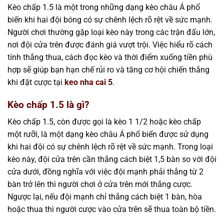
Kèo chấp 1.5 là một trong những dạng kèo châu Á phổ
biến khi hai đội bóng có sự chênh lệch rõ rệt về sức mạnh.
Người chơi thường gặp loại kèo này trong các trận đấu lớn,
nơi đội cửa trên được đánh giá vượt trội. Việc hiểu rõ cách
tính thắng thua, cách đọc kèo và thời điểm xuống tiền phù
hợp sẽ giúp bạn hạn chế rủi ro và tăng cơ hội chiến thắng
khi đặt cược tại
keo nha cai 5
.
Kèo chấp 1.5 là gì?
Kèo chấp 1.5, còn được gọi là kèo 1 1/2 hoặc kèo chấp
một rưỡi, là một dạng kèo châu Á phổ biến được sử dụng
khi hai đội có sự chênh lệch rõ rệt về sức mạnh. Trong loại
kèo này, đội cửa trên cần thắng cách biệt 1,5 bàn so với đội
cửa dưới, đồng nghĩa với việc đội mạnh phải thắng từ 2
bàn trở lên thì người chơi ở cửa trên mới thắng cược.
Ngược lại, nếu đội mạnh chỉ thắng cách biệt 1 bàn, hòa
hoặc thua thì người cược vào cửa trên sẽ thua toàn bộ tiền.