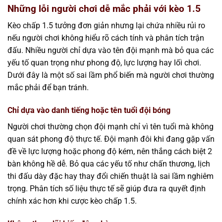
Những lỗi người chơi dễ mắc phải với kèo 1.5
Kèo chấp 1.5 tưởng đơn giản nhưng lại chứa nhiều rủi ro
nếu người chơi không hiểu rõ cách tính và phân tích trận
đấu. Nhiều người chỉ dựa vào tên đội mạnh mà bỏ qua các
yếu tố quan trọng như phong độ, lực lượng hay lối chơi.
Dưới đây là một số sai lầm phổ biến mà người chơi thường
mắc phải để bạn tránh.
Chỉ dựa vào danh tiếng hoặc tên tuổi đội bóng
Người chơi thường chọn đội mạnh chỉ vì tên tuổi mà không
quan sát phong độ thực tế. Đội mạnh đôi khi đang gặp vấn
đề về lực lượng hoặc phong độ kém, nên thắng cách biệt 2
bàn không hề dễ. Bỏ qua các yếu tố như chấn thương, lịch
thi đấu dày đặc hay thay đổi chiến thuật là sai lầm nghiêm
trọng. Phân tích số liệu thực tế sẽ giúp đưa ra quyết định
chính xác hơn khi cược kèo chấp 1.5.