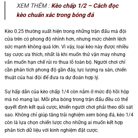
XEM THÊM :
Kèo chấp 1/2 – Cách đọc
kèo chuẩn xác trong bóng đá
Kèo 0.25 thường xuất hiện trong những trận đấu mà đội
cửa trên có phong độ nhỉnh hơn, nhưng mức chênh lệch
sức mạnh không quá lớn. Vì vậy, loại kèo này được nhiều
tay cược ưa thích, nhất là khi muốn thử vận may nhưng
vẫn muốn hạn chế rủi ro thua lỗ toàn bộ. Người chơi chỉ
cần phân tích phong độ gần đây, lực lượng ra sân, chiến
thuật của hai đội để đưa ra dự đoán hợp lý.
Sự hấp dẫn của kèo chấp 1/4 còn nằm ở mức độ hồi hộp
mà nó mang lại. Mỗi pha bóng trong trận đấu đều có thể
quyết định kết quả cược, khiến người chơi phải theo dõi sát
sao. Không chỉ giúp tăng trải nghiệm xem bóng đá, kèo 1/4
còn là lựa chọn chiến lược cho những ai muốn kết hợp
phân tích dữ liệu với kinh nghiệm đặt cược.