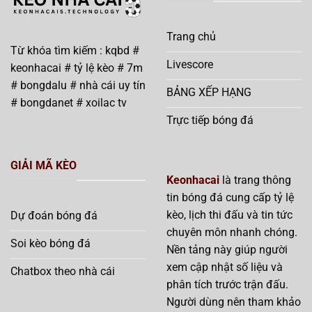
Tại
Kèo
Nhà
Trang chủ
Cái
Từ khóa tìm kiếm : kqbd #
Livescore
keonhacai # tỷ lệ kèo # 7m
# bongdalu # nhà cái uy tín
BẢNG XẾP HẠNG
# bongdanet # xoilac tv
Trực tiếp bóng đá
GIẢI MÃ KÈO
Keonhacai
là trang thông
tin bóng đá cung cấp tỷ lệ
kèo, lịch thi đấu và tin tức
Dự đoán bóng đá
chuyên môn nhanh chóng.
Soi kèo bóng đá
Nền tảng này giúp người
xem cập nhật số liệu và
Chatbox theo nhà cái
phân tích trước trận đấu.
Người dùng nên tham khảo