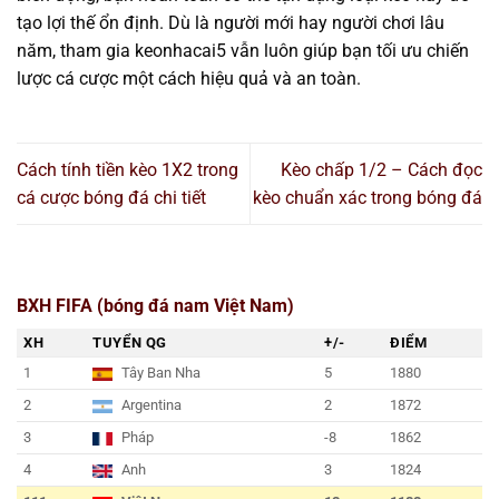
tạo lợi thế ổn định. Dù là người mới hay người chơi lâu
năm, tham gia keonhacai5 vẫn luôn giúp bạn tối ưu chiến
lược cá cược một cách hiệu quả và an toàn.
Cách tính tiền kèo 1X2 trong
Kèo chấp 1/2 – Cách đọc
cá cược bóng đá chi tiết
kèo chuẩn xác trong bóng đá
BXH FIFA (bóng đá nam Việt Nam)
XH
TUYỂN QG
+/-
ĐIỂM
1
Tây Ban Nha
5
1880
2
Argentina
2
1872
3
Pháp
-8
1862
4
Anh
3
1824