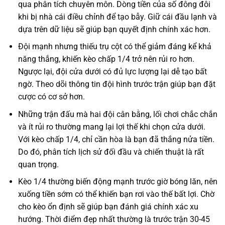
qua phân tích chuyên môn. Dòng tiền của số đông đôi
khi bị nhà cái điều chỉnh để tạo bẫy. Giữ cái đầu lạnh và
dựa trên dữ liệu sẽ giúp bạn quyết định chính xác hơn.
Đội mạnh nhưng thiếu trụ cột có thể giảm đáng kể khả
năng thắng, khiến kèo chấp 1/4 trở nên rủi ro hơn.
Ngược lại, đội cửa dưới có đủ lực lượng lại dễ tạo bất
ngờ. Theo dõi thông tin đội hình trước trận giúp bạn đặt
cược có cơ sở hơn.
Những trận đấu mà hai đội cân bằng, lối chơi chắc chắn
và ít rủi ro thường mang lại lợi thế khi chọn cửa dưới.
Với kèo chấp 1/4, chỉ cần hòa là bạn đã thắng nửa tiền.
Do đó, phân tích lịch sử đối đầu và chiến thuật là rất
quan trọng.
Kèo 1/4 thường biến động mạnh trước giờ bóng lăn, nên
xuống tiền sớm có thể khiến bạn rơi vào thế bất lợi. Chờ
cho kèo ổn định sẽ giúp bạn đánh giá chính xác xu
hướng. Thời điểm đẹp nhất thường là trước trận 30-45