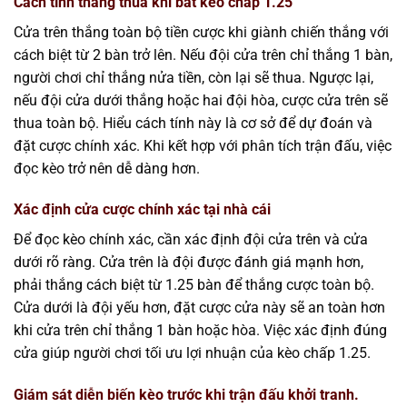
Cách tính thắng thua khi bắt kèo chấp 1.25
Cửa trên thắng toàn bộ tiền cược khi giành chiến thắng với
cách biệt từ 2 bàn trở lên. Nếu đội cửa trên chỉ thắng 1 bàn,
người chơi chỉ thắng nửa tiền, còn lại sẽ thua. Ngược lại,
nếu đội cửa dưới thắng hoặc hai đội hòa, cược cửa trên sẽ
thua toàn bộ. Hiểu cách tính này là cơ sở để dự đoán và
đặt cược chính xác. Khi kết hợp với phân tích trận đấu, việc
đọc kèo trở nên dễ dàng hơn.
Xác định cửa cược chính xác tại nhà cái
Để đọc kèo chính xác, cần xác định đội cửa trên và cửa
dưới rõ ràng. Cửa trên là đội được đánh giá mạnh hơn,
phải thắng cách biệt từ 1.25 bàn để thắng cược toàn bộ.
Cửa dưới là đội yếu hơn, đặt cược cửa này sẽ an toàn hơn
khi cửa trên chỉ thắng 1 bàn hoặc hòa. Việc xác định đúng
cửa giúp người chơi tối ưu lợi nhuận của kèo chấp 1.25.
Giám sát diễn biến kèo trước khi trận đấu khởi tranh.