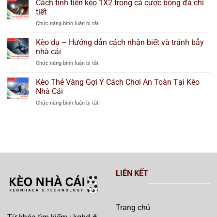
chấp
Cách tính tiền kèo 1X2 trong cá cược bóng đá chi
kèo
hôm
1/4
chuẩn
tiết
nay
–
xác
Chức năng bình luận bị tắt
ở
Bí
trong
Cách
quyết
bóng
tính
Kèo dụ – Hướng dẫn cách nhận biết và tránh bẫy
dự
đá
tiền
đoán
nhà cái
kèo
và
Chức năng bình luận bị tắt
ở
1X2
soi
Kèo
trong
kèo
dụ
Kèo Thẻ Vàng Gợi Ý Cách Chơi An Toàn Tại Kèo
cá
chuẩn
–
cược
Nhà Cái
xác
Hướng
bóng
Chức năng bình luận bị tắt
ở
dẫn
đá
Kèo
cách
chi
Thẻ
nhận
tiết
Vàng
biết
Gợi
và
Ý
tránh
Cách
bẫy
Chơi
nhà
An
cái
LIÊN KẾT
Toàn
Tại
Kèo
Nhà
Trang chủ
Cái