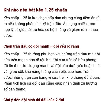
Khi nào nên bắt kèo 1.25 chuẩn
Kèo chấp 1.25 là lựa chọn hấp dẫn nhưng cũng tiềm ẩn rủi
ro nếu không phân tích kỹ trận đấu. Áp dụng chiến lược
hợp lý sẽ giúp tối ưu hóa cơ hội thắng và giảm rủi ro thua
cược.
Chọn trận đấu có đội mạnh – đội yếu rõ ràng
Kèo chấp 1.25 thường phù hợp với những trận đấu mà đội
cửa trên mạnh hơn rõ rệt. Khi đội cửa trên sở hữu phong
độ ổn định, lực lượng mạnh và đội cửa dưới yếu hoặc thiếu
vắng trụ cột, khả năng thắng cách biệt cao hơn. Tránh
cược những trận cân bằng vì cửa trên khó thắng đủ 2 bàn.
Phân tích lịch sử đối đầu cũng giúp nhận định xu hướng
số bàn thắng.
Chú ý đến đội hình thi đấu của 2 đội