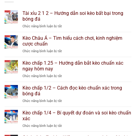
Tài xỉu 2 1 2 – Hướng dẫn soi kèo bất bại trong
bóng đá
Chức năng bình luận bị tắt
ở
Tài
xỉu
Kèo Châu Á – Tìm hiểu cách chơi, kinh nghiệm
2
cược chuẩn
1
Chức năng bình luận bị tắt
ở
2
Kèo
–
Châu
Kèo chấp 1.25 – Hướng dẫn bắt kèo chuẩn xác
Hướng
Á
dẫn
ngay hôm nay
–
soi
Chức năng bình luận bị tắt
ở
Tìm
kèo
Kèo
hiểu
bất
chấp
Kèo chấp 1/2 – Cách đọc kèo chuẩn xác trong
cách
bại
1.25
chơi,
bóng đá
trong
–
kinh
bóng
Chức năng bình luận bị tắt
ở
Hướng
nghiệm
đá
Kèo
dẫn
cược
chấp
Kèo chấp 1/4 – Bí quyết dự đoán và soi kèo chuẩn
bắt
chuẩn
1/2
kèo
xác
–
chuẩn
Chức năng bình luận bị tắt
ở
Cách
xác
Kèo
đọc
ngay