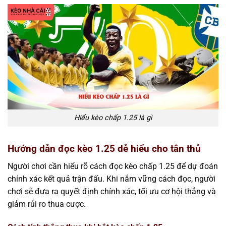
Hiểu kèo chấp 1.25 là gì
Hướng dẫn đọc kèo 1.25 dễ hiểu cho tân thủ
Người chơi cần hiểu rõ cách đọc kèo chấp 1.25 để dự đoán
chính xác kết quả trận đấu. Khi nắm vững cách đọc, người
chơi sẽ đưa ra quyết định chính xác, tối ưu cơ hội thắng và
giảm rủi ro thua cược.